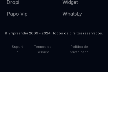
Widget
Dropi
WhatsLy
Papo Vip
© Empreender 2009 - 2024. Todos os direitos reservados.
Suport
Termos de
Politica de
e
Serviço
privacidade