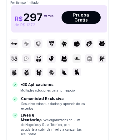
Por tiempo limitado
297
Prueba
por mes
R$
Gratis
de
R$ 1272
+20 Aplicaciones
Múltiples soluciones para tu negocio
Comunidad Exclusiva
Resuelve todas tus dudas y aprende de los
expertos
Lives y
Mentorías
Contenidos y lives organizados en Ruta
de Negocios y Ruta Técnica, para
ayudarte a subir de nivel y alcanzar tus
resultados.